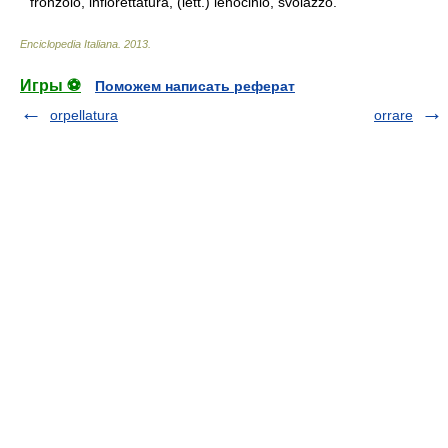
fronzolo, infiorettatura, (lett.) lenocinio, svolazzo.
Enciclopedia Italiana
.
2013
.
Игры ⚽
Поможем написать реферат
orpellatura
orrare