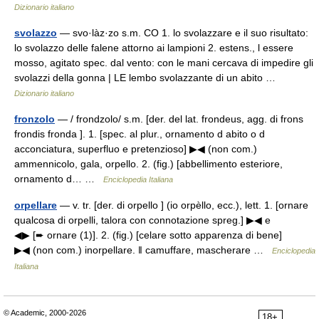
Dizionario italiano
svolazzo
— svo·làz·zo s.m. CO 1. lo svolazzare e il suo risultato:
lo svolazzo delle falene attorno ai lampioni 2. estens., l essere
mosso, agitato spec. dal vento: con le mani cercava di impedire gli
svolazzi della gonna | LE lembo svolazzante di un abito …
Dizionario italiano
fronzolo
— / frondzolo/ s.m. [der. del lat. frondeus, agg. di frons
frondis fronda ]. 1. [spec. al plur., ornamento d abito o d
acconciatura, superfluo e pretenzioso] ▶◀ (non com.)
ammennicolo, gala, orpello. 2. (fig.) [abbellimento esteriore,
ornamento d… …
Enciclopedia Italiana
orpellare
— v. tr. [der. di orpello ] (io orpèllo, ecc.), lett. 1. [ornare
qualcosa di orpelli, talora con connotazione spreg.] ▶◀ e
◀▶ [➨ ornare (1)]. 2. (fig.) [celare sotto apparenza di bene]
▶◀ (non com.) inorpellare. ‖ camuffare, mascherare …
Enciclopedia
Italiana
© Academic, 2000-2026
18+