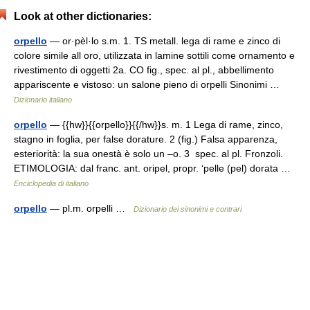
Look at other dictionaries:
orpello
— or·pèl·lo s.m. 1. TS metall. lega di rame e zinco di
colore simile all oro, utilizzata in lamine sottili come ornamento e
rivestimento di oggetti 2a. CO fig., spec. al pl., abbellimento
appariscente e vistoso: un salone pieno di orpelli Sinonimi …
Dizionario italiano
orpello
— {{hw}}{{orpello}}{{/hw}}s. m. 1 Lega di rame, zinco,
stagno in foglia, per false dorature. 2 (fig.) Falsa apparenza,
esteriorità: la sua onestà è solo un –o. 3 spec. al pl. Fronzoli.
ETIMOLOGIA: dal franc. ant. oripel, propr. ‘pelle (pel) dorata …
Enciclopedia di italiano
orpello
— pl.m. orpelli …
Dizionario dei sinonimi e contrari