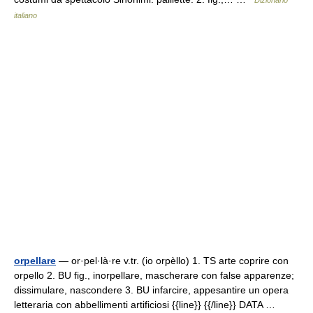
Dizionario
italiano
orpellare
— or·pel·là·re v.tr. (io orpèllo) 1. TS arte coprire con
orpello 2. BU fig., inorpellare, mascherare con false apparenze;
dissimulare, nascondere 3. BU infarcire, appesantire un opera
letteraria con abbellimenti artificiosi {{line}} {{/line}} DATA …