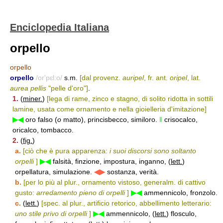
Enciclopedia Italiana
orpello
orpello
orpello
/or'pɛl:o/
s.m.
[dal provenz.
auripel
, fr. ant.
oripel
, lat.
aurea pellis
"pelle d'oro"]
.
1.
(
miner.
)
[lega di rame, zinco e stagno, di solito ridotta in sottili
lamine, usata come ornamento e nella gioielleria d'imitazione]
▶◀
oro falso (
o
matto), princisbecco, similoro.
‖
crisocalco,
oricalco, tombacco.
2.
(
fig.
)
a.
[ciò che è pura apparenza:
i suoi discorsi sono soltanto
orpelli
]
▶◀
falsità, finzione, impostura, inganno, (
lett.
)
orpellatura, simulazione.
◀▶
sostanza, verità.
b.
[per lo più al plur., ornamento vistoso, generalm. di cattivo
gusto:
arredamento pieno di orpelli
]
▶◀
ammennicolo, fronzolo.
c.
(
lett.
)
[spec. al plur., artificio retorico, abbellimento letterario:
uno stile privo di orpelli
]
▶◀
ammennicolo, (
lett.
) flosculo,