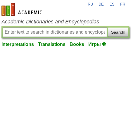
RU
DE
ES
FR
en-academic.com
Academic Dictionaries and Encyclopedias
Search!
Interpretations
Translations
Books
Игры ⚽