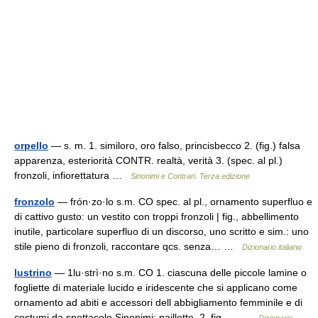
orpello
— s. m. 1. similoro, oro falso, princisbecco 2. (fig.) falsa
apparenza, esteriorità CONTR. realtà, verità 3. (spec. al pl.)
fronzoli, infiorettatura …
Sinonimi e Contrari. Terza edizione
fronzolo
— frón·zo·lo s.m. CO spec. al pl., ornamento superfluo e
di cattivo gusto: un vestito con troppi fronzoli | fig., abbellimento
inutile, particolare superfluo di un discorso, uno scritto e sim.: uno
stile pieno di fronzoli, raccontare qcs. senza… …
Dizionario italiano
lustrino
— 1lu·strì·no s.m. CO 1. ciascuna delle piccole lamine o
fogliette di materiale lucido e iridescente che si applicano come
ornamento ad abiti e accessori dell abbigliamento femminile e di
costumi da spettacolo Sinonimi: paillette. 2. fig.,… …