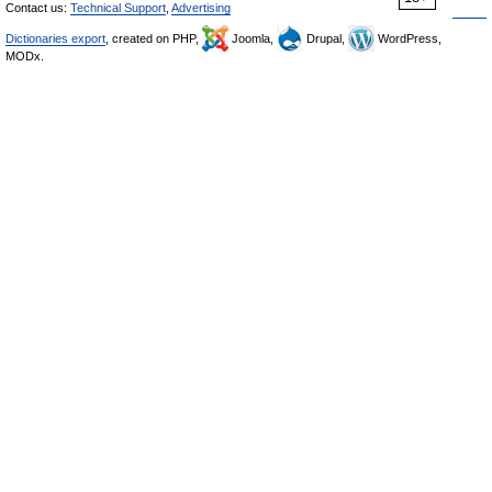
Contact us:
Technical Support
,
Advertising
Dictionaries export
, created on PHP,
Joomla,
Drupal,
WordPress,
MODx.